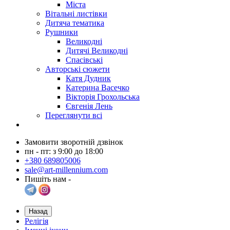
Міста
Вітальні листівки
Дитяча тематика
Рушники
Великодні
Дитячі Великодні
Спасівські
Авторські сюжети
Катя Дудник
Катерина Васечко
Вікторія Грохольська
Євгенія Лень
Переглянути всі
Замовити зворотній дзвінок
пн - пт: з 9:00 до 18:00
+380 689805006
sale@art-millennium.com
Пишіть нам -
Назад
Релігія