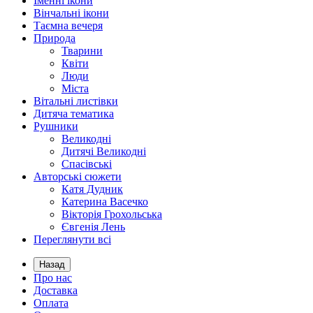
Іменні ікони
Вінчальні ікони
Таємна вечеря
Природа
Тварини
Квіти
Люди
Міста
Вітальні листівки
Дитяча тематика
Рушники
Великодні
Дитячі Великодні
Спасівські
Авторські сюжети
Катя Дудник
Катерина Васечко
Вікторія Грохольська
Євгенія Лень
Переглянути всі
Назад
Про нас
Доставка
Оплата