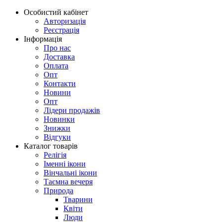
Особистий кабінет
Авторизація
Реєстрація
Інформація
Про нас
Доставка
Оплата
Опт
Контакти
Новини
Опт
Лідери продажів
Новинки
Знижки
Відгуки
Каталог товарів
Релігія
Іменні ікони
Вінчальні ікони
Таємна вечеря
Природа
Тварини
Квіти
Люди