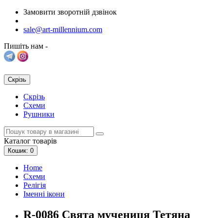
Замовити зворотній дзвінок
sale@art-millennium.com
Пишіть нам -
Скрізь
Скрізь
Схеми
Рушники
Каталог
товарів
Кошик
: 0
Home
Схеми
Релігія
Іменні ікони
R-0086 Свята мучениця Тетяна