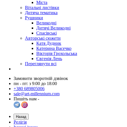
Міста
Вітальні листівки
Дитяча тематика
Рушники
Великодні
Дитячі Великодні
Спасівські
Авторські сюжети
Катя Дудник
Катерина Васечко
Вікторія Грохольська
Євгенія Лень
Переглянути всі
Замовити зворотній дзвінок
пн - пт: з 9:00 до 18:00
+380 689805006
sale@art-millennium.com
Пишіть нам -
Назад
Релігія