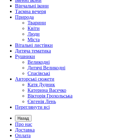
Іменні ікони
Вінчальні ікони
Таємна вечеря
Природа
Тварини
Квіти
Люди
Міста
Вітальні листівки
Дитяча тематика
Рушники
Великодні
Дитячі Великодні
Спасівські
Авторські сюжети
Катя Дудник
Катерина Васечко
Вікторія Грохольська
Євгенія Лень
Переглянути всі
Назад
Про нас
Доставка
Оплата