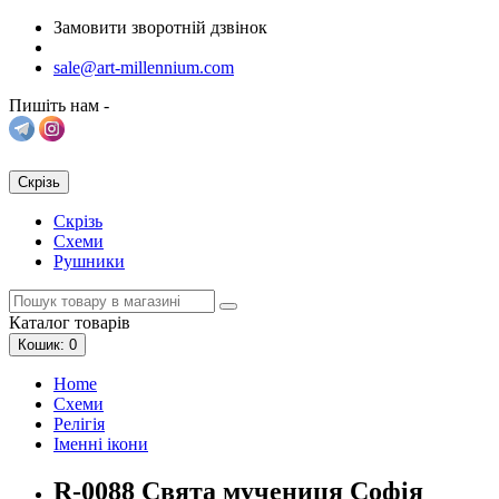
Замовити зворотній дзвінок
sale@art-millennium.com
Пишіть нам -
Скрізь
Скрізь
Схеми
Рушники
Каталог
товарів
Кошик
: 0
Home
Схеми
Релігія
Іменні ікони
R-0088 Свята мучениця Софія