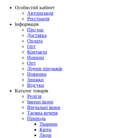
Особистий кабінет
Авторизація
Реєстрація
Інформація
Про нас
Доставка
Оплата
Опт
Контакти
Новини
Опт
Лідери продажів
Новинки
Знижки
Відгуки
Каталог товарів
Релігія
Іменні ікони
Вінчальні ікони
Таємна вечеря
Природа
Тварини
Квіти
Люди