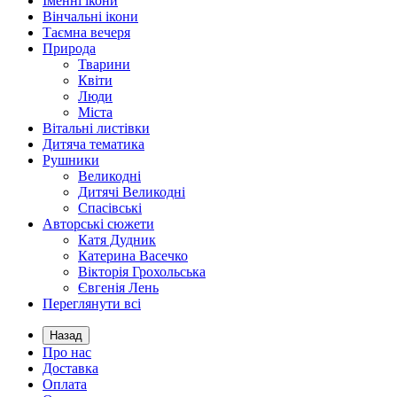
Іменні ікони
Вінчальні ікони
Таємна вечеря
Природа
Тварини
Квіти
Люди
Міста
Вітальні листівки
Дитяча тематика
Рушники
Великодні
Дитячі Великодні
Спасівські
Авторські сюжети
Катя Дудник
Катерина Васечко
Вікторія Грохольська
Євгенія Лень
Переглянути всі
Назад
Про нас
Доставка
Оплата