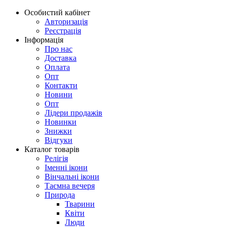
Особистий кабінет
Авторизація
Реєстрація
Інформація
Про нас
Доставка
Оплата
Опт
Контакти
Новини
Опт
Лідери продажів
Новинки
Знижки
Відгуки
Каталог товарів
Релігія
Іменні ікони
Вінчальні ікони
Таємна вечеря
Природа
Тварини
Квіти
Люди