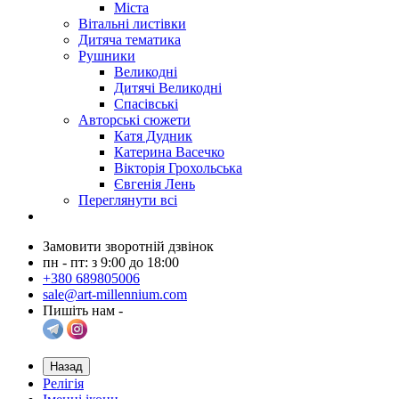
Міста
Вітальні листівки
Дитяча тематика
Рушники
Великодні
Дитячі Великодні
Спасівські
Авторські сюжети
Катя Дудник
Катерина Васечко
Вікторія Грохольська
Євгенія Лень
Переглянути всі
Замовити зворотній дзвінок
пн - пт: з 9:00 до 18:00
+380 689805006
sale@art-millennium.com
Пишіть нам -
Назад
Релігія