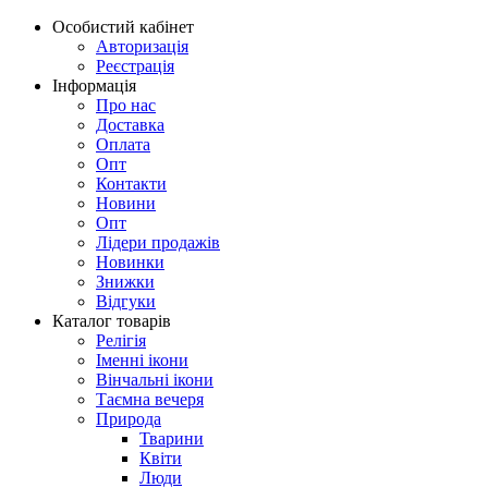
Особистий кабінет
Авторизація
Реєстрація
Інформація
Про нас
Доставка
Оплата
Опт
Контакти
Новини
Опт
Лідери продажів
Новинки
Знижки
Відгуки
Каталог товарів
Релігія
Іменні ікони
Вінчальні ікони
Таємна вечеря
Природа
Тварини
Квіти
Люди