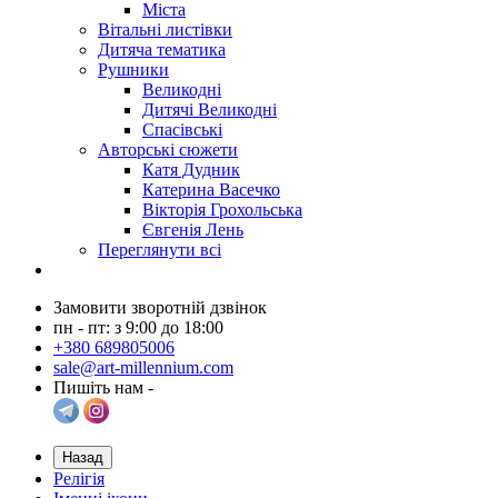
Міста
Вітальні листівки
Дитяча тематика
Рушники
Великодні
Дитячі Великодні
Спасівські
Авторські сюжети
Катя Дудник
Катерина Васечко
Вікторія Грохольська
Євгенія Лень
Переглянути всі
Замовити зворотній дзвінок
пн - пт: з 9:00 до 18:00
+380 689805006
sale@art-millennium.com
Пишіть нам -
Назад
Релігія