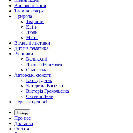
Іменні ікони
Вінчальні ікони
Таємна вечеря
Природа
Тварини
Квіти
Люди
Міста
Вітальні листівки
Дитяча тематика
Рушники
Великодні
Дитячі Великодні
Спасівські
Авторські сюжети
Катя Дудник
Катерина Васечко
Вікторія Грохольська
Євгенія Лень
Переглянути всі
Назад
Про нас
Доставка
Оплата