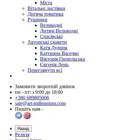
Міста
Вітальні листівки
Дитяча тематика
Рушники
Великодні
Дитячі Великодні
Спасівські
Авторські сюжети
Катя Дудник
Катерина Васечко
Вікторія Грохольська
Євгенія Лень
Переглянути всі
Замовити зворотній дзвінок
пн - пт: з 9:00 до 18:00
+380 689805006
sale@art-millennium.com
Пишіть нам -
Назад
Релігія