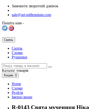
Замовити зворотній дзвінок
sale@art-millennium.com
Пишіть нам -
Скрізь
Скрізь
Схеми
Рушники
Каталог
товарів
Кошик
: 0
Home
Схеми
Релігія
Іменні ікони
R-0143 Свята мучениця Ніка