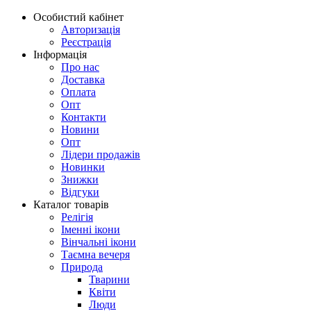
Особистий кабінет
Авторизація
Реєстрація
Інформація
Про нас
Доставка
Оплата
Опт
Контакти
Новини
Опт
Лідери продажів
Новинки
Знижки
Відгуки
Каталог товарів
Релігія
Іменні ікони
Вінчальні ікони
Таємна вечеря
Природа
Тварини
Квіти
Люди