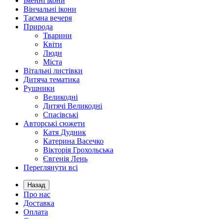
Іменні ікони
Вінчальні ікони
Таємна вечеря
Природа
Тварини
Квіти
Люди
Міста
Вітальні листівки
Дитяча тематика
Рушники
Великодні
Дитячі Великодні
Спасівські
Авторські сюжети
Катя Дудник
Катерина Васечко
Вікторія Грохольська
Євгенія Лень
Переглянути всі
Назад
Про нас
Доставка
Оплата