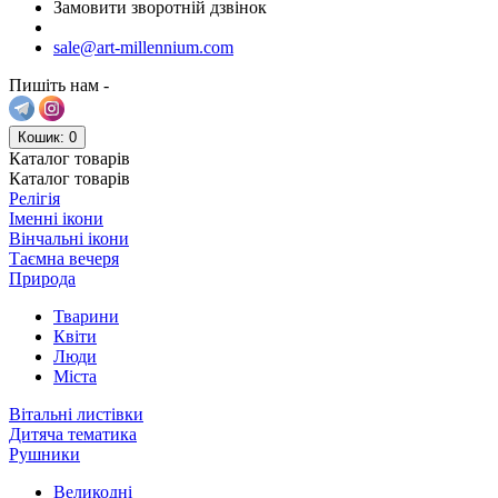
Замовити зворотній дзвінок
sale@art-millennium.com
Пишіть нам -
Кошик
: 0
Каталог
товарів
Каталог
товарів
Релігія
Іменні ікони
Вінчальні ікони
Таємна вечеря
Природа
Тварини
Квіти
Люди
Міста
Вітальні листівки
Дитяча тематика
Рушники
Великодні