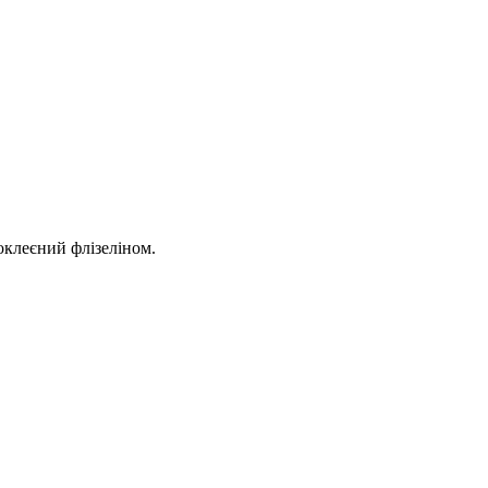
оклеєний флізеліном.