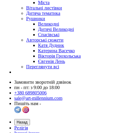
Міста
Вітальні листівки
Дитяча тематика
Рушники
Великодні
Дитячі Великодні
Спасівські
Авторські сюжети
Катя Дудник
Катерина Васечко
Вікторія Грохольська
Євгенія Лень
Переглянути всі
Замовити зворотній дзвінок
пн - пт: з 9:00 до 18:00
+380 689805006
sale@art-millennium.com
Пишіть нам -
Назад
Релігія