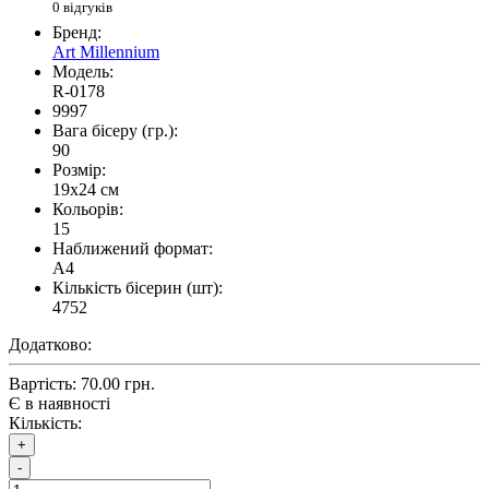
0 відгуків
Бренд:
Art Millennium
Модель:
R-0178
9997
Вага бісеру (гр.):
90
Розмір:
19x24 см
Кольорів:
15
Наближений формат:
A4
Кількість бісерин (шт):
4752
Додатково:
Вартість:
70.00 грн.
Є в наявності
Кількість:
+
-