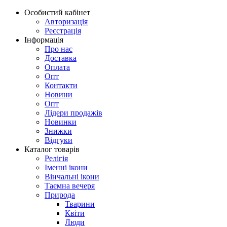
Особистий кабінет
Авторизація
Реєстрація
Інформація
Про нас
Доставка
Оплата
Опт
Контакти
Новини
Опт
Лідери продажів
Новинки
Знижки
Відгуки
Каталог товарів
Релігія
Іменні ікони
Вінчальні ікони
Таємна вечеря
Природа
Тварини
Квіти
Люди