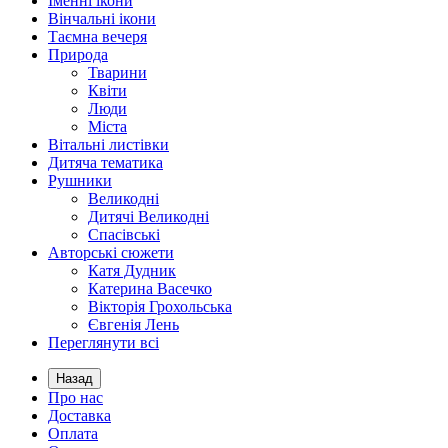
Іменні ікони
Вінчальні ікони
Таємна вечеря
Природа
Тварини
Квіти
Люди
Міста
Вітальні листівки
Дитяча тематика
Рушники
Великодні
Дитячі Великодні
Спасівські
Авторські сюжети
Катя Дудник
Катерина Васечко
Вікторія Грохольська
Євгенія Лень
Переглянути всі
Назад
Про нас
Доставка
Оплата