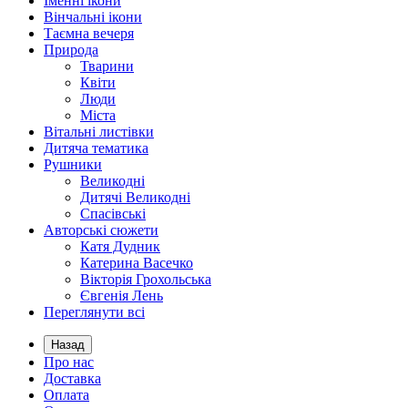
Іменні ікони
Вінчальні ікони
Таємна вечеря
Природа
Тварини
Квіти
Люди
Міста
Вітальні листівки
Дитяча тематика
Рушники
Великодні
Дитячі Великодні
Спасівські
Авторські сюжети
Катя Дудник
Катерина Васечко
Вікторія Грохольська
Євгенія Лень
Переглянути всі
Назад
Про нас
Доставка
Оплата