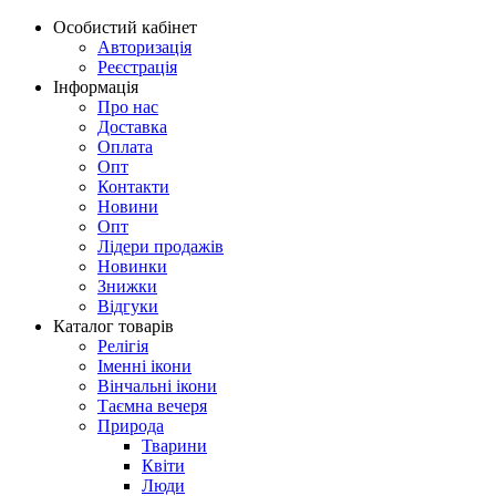
Особистий кабінет
Авторизація
Реєстрація
Інформація
Про нас
Доставка
Оплата
Опт
Контакти
Новини
Опт
Лідери продажів
Новинки
Знижки
Відгуки
Каталог товарів
Релігія
Іменні ікони
Вінчальні ікони
Таємна вечеря
Природа
Тварини
Квіти
Люди