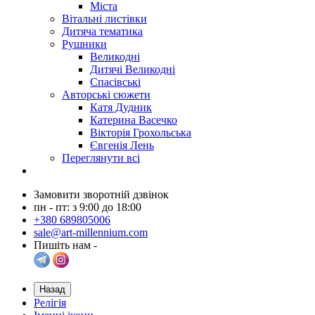
Міста
Вітальні листівки
Дитяча тематика
Рушники
Великодні
Дитячі Великодні
Спасівські
Авторські сюжети
Катя Дудник
Катерина Васечко
Вікторія Грохольська
Євгенія Лень
Переглянути всі
Замовити зворотній дзвінок
пн - пт: з 9:00 до 18:00
+380 689805006
sale@art-millennium.com
Пишіть нам -
Назад
Релігія