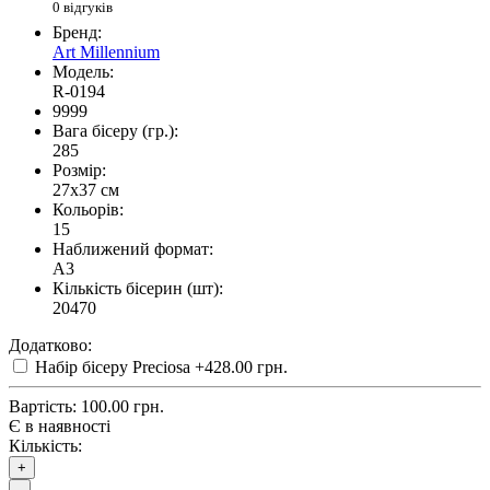
0 відгуків
Бренд:
Art Millennium
Модель:
R-0194
9999
Вага бісеру (гр.):
285
Розмір:
27x37 см
Кольорів:
15
Наближений формат:
A3
Кількість бісерин (шт):
20470
Додатково:
Набір бісеру Preciosa
+428.00 грн.
Вартість:
100.00 грн.
Є в наявності
Кількість:
+