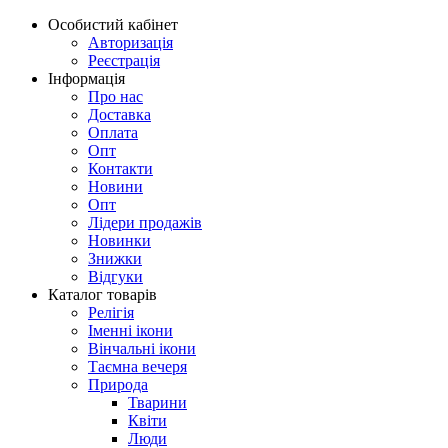
Особистий кабінет
Авторизація
Реєстрація
Інформація
Про нас
Доставка
Оплата
Опт
Контакти
Новини
Опт
Лідери продажів
Новинки
Знижки
Відгуки
Каталог товарів
Релігія
Іменні ікони
Вінчальні ікони
Таємна вечеря
Природа
Тварини
Квіти
Люди