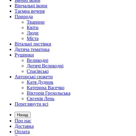
Іменні ікони
Вінчальні ікони
Таємна вечеря
Природа
Тварини
Квіти
Люди
Міста
Вітальні листівки
Дитяча тематика
Рушники
Великодні
Дитячі Великодні
Спасівські
Авторські сюжети
Катя Дудник
Катерина Васечко
Вікторія Грохольська
Євгенія Лень
Переглянути всі
Назад
Про нас
Доставка
Оплата