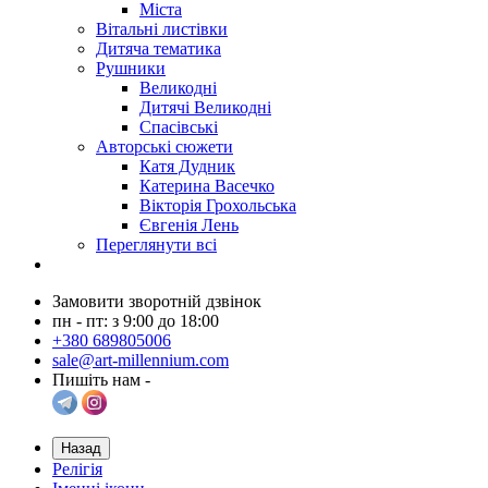
Міста
Вітальні листівки
Дитяча тематика
Рушники
Великодні
Дитячі Великодні
Спасівські
Авторські сюжети
Катя Дудник
Катерина Васечко
Вікторія Грохольська
Євгенія Лень
Переглянути всі
Замовити зворотній дзвінок
пн - пт: з 9:00 до 18:00
+380 689805006
sale@art-millennium.com
Пишіть нам -
Назад
Релігія