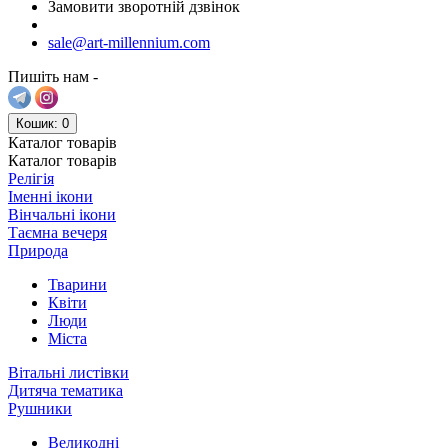
Замовити зворотній дзвінок
sale@art-millennium.com
Пишіть нам -
Кошик
: 0
Каталог
товарів
Каталог
товарів
Релігія
Іменні ікони
Вінчальні ікони
Таємна вечеря
Природа
Тварини
Квіти
Люди
Міста
Вітальні листівки
Дитяча тематика
Рушники
Великодні