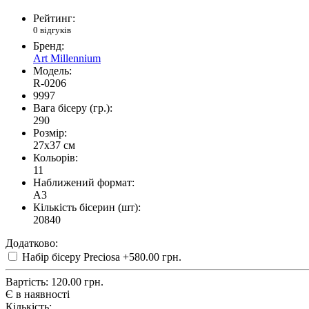
Рейтинг:
0 відгуків
Бренд:
Art Millennium
Модель:
R-0206
9997
Вага бісеру (гр.):
290
Розмір:
27x37 см
Кольорів:
11
Наближений формат:
A3
Кількість бісерин (шт):
20840
Додатково:
Набір бісеру Preciosa
+580.00 грн.
Вартість:
120.00 грн.
Є в наявності
Кількість: