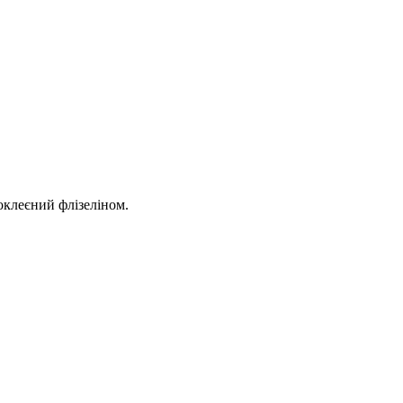
оклеєний флізеліном.