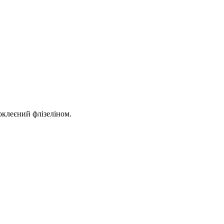
оклеєний флізеліном.