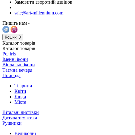
Замовити зворотній дзвінок
sale@art-millennium.com
Пишіть нам -
Кошик
: 0
Каталог
товарів
Каталог
товарів
Релігія
Іменні ікони
Вінчальні ікони
Таємна вечеря
Природа
Тварини
Квіти
Люди
Міста
Вітальні листівки
Дитяча тематика
Рушники
Великодні