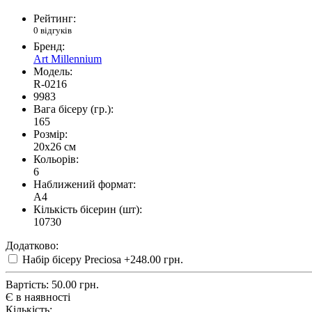
Рейтинг:
0 відгуків
Бренд:
Art Millennium
Модель:
R-0216
9983
Вага бісеру (гр.):
165
Розмір:
20x26 см
Кольорів:
6
Наближений формат:
A4
Кількість бісерин (шт):
10730
Додатково:
Набір бісеру Preciosa
+248.00 грн.
Вартість:
50.00 грн.
Є в наявності
Кількість: