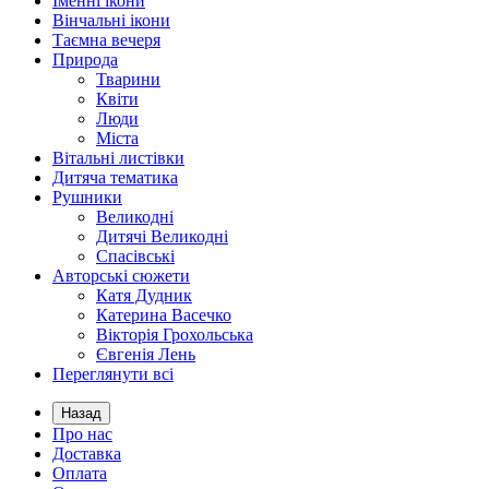
Іменні ікони
Вінчальні ікони
Таємна вечеря
Природа
Тварини
Квіти
Люди
Міста
Вітальні листівки
Дитяча тематика
Рушники
Великодні
Дитячі Великодні
Спасівські
Авторські сюжети
Катя Дудник
Катерина Васечко
Вікторія Грохольська
Євгенія Лень
Переглянути всі
Назад
Про нас
Доставка
Оплата