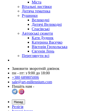
Міста
Вітальні листівки
Дитяча тематика
Рушники
Великодні
Дитячі Великодні
Спасівські
Авторські сюжети
Катя Дудник
Катерина Васечко
Вікторія Грохольська
Євгенія Лень
Переглянути всі
Замовити зворотній дзвінок
пн - пт: з 9:00 до 18:00
+380 689805006
sale@art-millennium.com
Пишіть нам -
Назад
Релігія