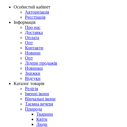
Особистий кабінет
Авторизація
Реєстрація
Інформація
Про нас
Доставка
Оплата
Опт
Контакти
Новини
Опт
Лідери продажів
Новинки
Знижки
Відгуки
Каталог товарів
Релігія
Іменні ікони
Вінчальні ікони
Таємна вечеря
Природа
Тварини
Квіти
Люди