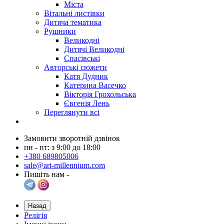
Міста
Вітальні листівки
Дитяча тематика
Рушники
Великодні
Дитячі Великодні
Спасівські
Авторські сюжети
Катя Дудник
Катерина Васечко
Вікторія Грохольська
Євгенія Лень
Переглянути всі
Замовити зворотній дзвінок
пн - пт: з 9:00 до 18:00
+380 689805006
sale@art-millennium.com
Пишіть нам -
Назад
Релігія