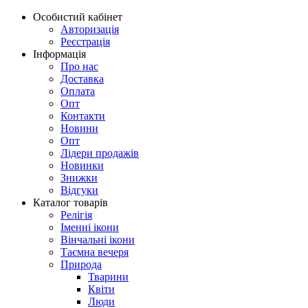
Особистий кабінет
Авторизація
Реєстрація
Інформація
Про нас
Доставка
Оплата
Опт
Контакти
Новини
Опт
Лідери продажів
Новинки
Знижки
Відгуки
Каталог товарів
Релігія
Іменні ікони
Вінчальні ікони
Таємна вечеря
Природа
Тварини
Квіти
Люди