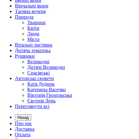
Іменні ікони
Вінчальні ікони
Таємна вечеря
Природа
Тварини
Квіти
Люди
Міста
Вітальні листівки
Дитяча тематика
Рушники
Великодні
Дитячі Великодні
Спасівські
Авторські сюжети
Катя Дудник
Катерина Васечко
Вікторія Грохольська
Євгенія Лень
Переглянути всі
Назад
Про нас
Доставка
Оплата