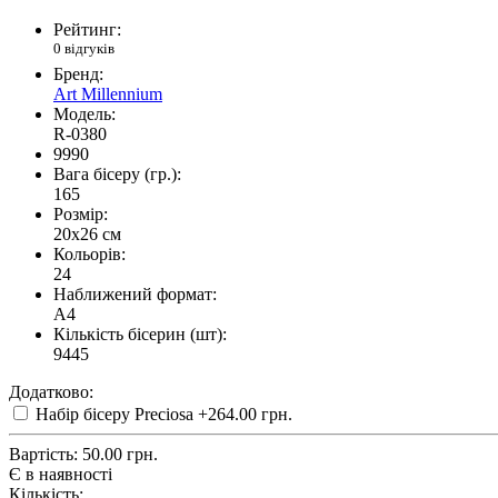
Рейтинг:
0 відгуків
Бренд:
Art Millennium
Модель:
R-0380
9990
Вага бісеру (гр.):
165
Розмір:
20x26 см
Кольорів:
24
Наближений формат:
A4
Кількість бісерин (шт):
9445
Додатково:
Набір бісеру Preciosa
+264.00 грн.
Вартість:
50.00 грн.
Є в наявності
Кількість: