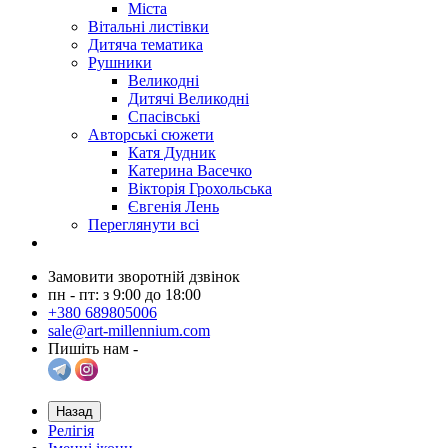
Міста
Вітальні листівки
Дитяча тематика
Рушники
Великодні
Дитячі Великодні
Спасівські
Авторські сюжети
Катя Дудник
Катерина Васечко
Вікторія Грохольська
Євгенія Лень
Переглянути всі
Замовити зворотній дзвінок
пн - пт: з 9:00 до 18:00
+380 689805006
sale@art-millennium.com
Пишіть нам -
Назад
Релігія