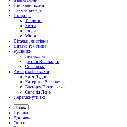
Іменні ікони
Вінчальні ікони
Таємна вечеря
Природа
Тварини
Квіти
Люди
Міста
Вітальні листівки
Дитяча тематика
Рушники
Великодні
Дитячі Великодні
Спасівські
Авторські сюжети
Катя Дудник
Катерина Васечко
Вікторія Грохольська
Євгенія Лень
Переглянути всі
Назад
Про нас
Доставка
Оплата