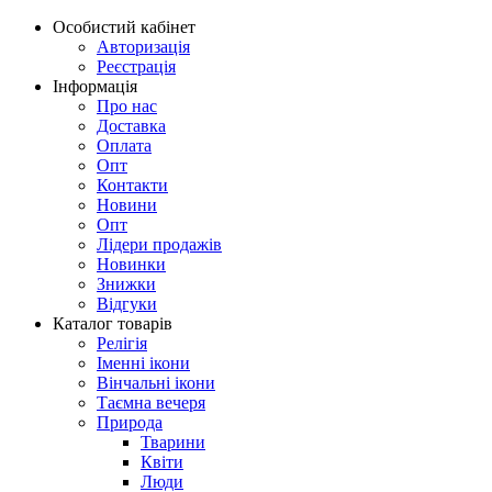
Особистий кабінет
Авторизація
Реєстрація
Інформація
Про нас
Доставка
Оплата
Опт
Контакти
Новини
Опт
Лідери продажів
Новинки
Знижки
Відгуки
Каталог товарів
Релігія
Іменні ікони
Вінчальні ікони
Таємна вечеря
Природа
Тварини
Квіти
Люди