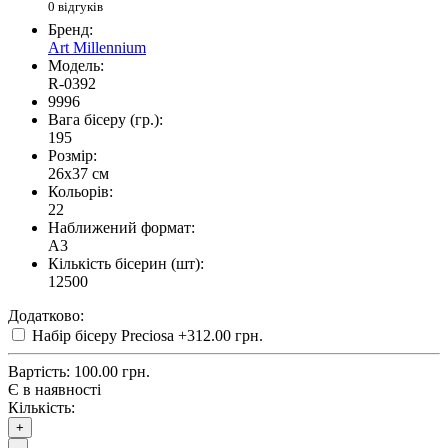
0 відгуків
Бренд:
Art Millennium
Модель:
R-0392
9996
Вага бісеру (гр.):
195
Розмір:
26x37 см
Кольорів:
22
Наближений формат:
A3
Кількість бісерин (шт):
12500
Додатково:
Набір бісеру Preciosa
+312.00 грн.
Вартість:
100.00 грн.
Є в наявності
Кількість:
+