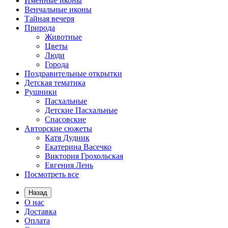
Именные иконы
Венчальные иконы
Тайная вечеря
Природа
Животные
Цветы
Люди
Города
Поздравительные открытки
Детская тематика
Рушники
Пасхальные
Детские Пасхальные
Спасовские
Авторские сюжеты
Катя Дудник
Екатерина Васечко
Виктория Грохольская
Евгения Лень
Посмотреть все
Назад
О нас
Доставка
Оплата