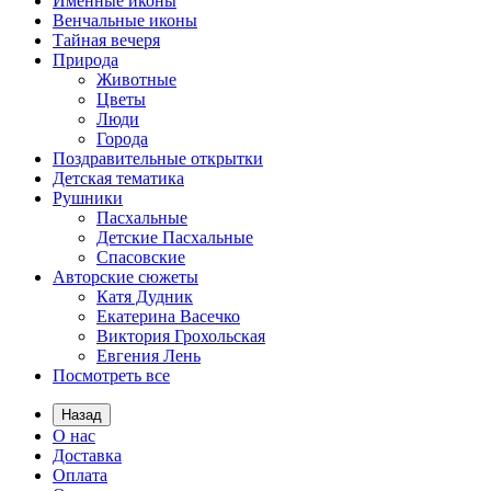
Именные иконы
Венчальные иконы
Тайная вечеря
Природа
Животные
Цветы
Люди
Города
Поздравительные открытки
Детская тематика
Рушники
Пасхальные
Детские Пасхальные
Спасовские
Авторские сюжеты
Катя Дудник
Екатерина Васечко
Виктория Грохольская
Евгения Лень
Посмотреть все
Назад
О нас
Доставка
Оплата