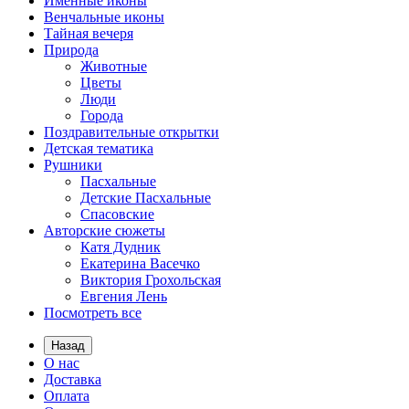
Именные иконы
Венчальные иконы
Тайная вечеря
Природа
Животные
Цветы
Люди
Города
Поздравительные открытки
Детская тематика
Рушники
Пасхальные
Детские Пасхальные
Спасовские
Авторские сюжеты
Катя Дудник
Екатерина Васечко
Виктория Грохольская
Евгения Лень
Посмотреть все
Назад
О нас
Доставка
Оплата