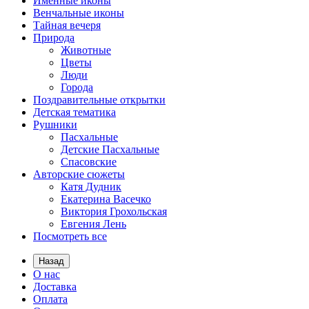
Именные иконы
Венчальные иконы
Тайная вечеря
Природа
Животные
Цветы
Люди
Города
Поздравительные открытки
Детская тематика
Рушники
Пасхальные
Детские Пасхальные
Спасовские
Авторские сюжеты
Катя Дудник
Екатерина Васечко
Виктория Грохольская
Евгения Лень
Посмотреть все
Назад
О нас
Доставка
Оплата