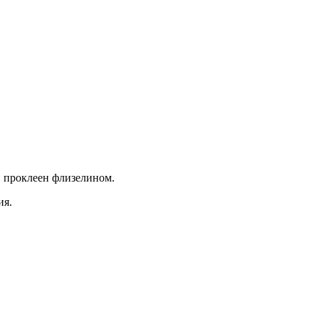
й проклеен флизелином.
ия.