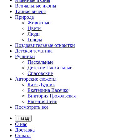
Именные иконы
Венчальные иконы
Тайная вечеря
Природа
Животные
Цветы
Люди
Города
Поздравительные открытки
Детская тематика
Рушники
Пасхальные
Детские Пасхальные
Спасовские
Авторские сюжеты
Катя Дудник
Екатерина Васечко
Виктория Грохольская
Евгения Лень
Посмотреть все
Назад
О нас
Доставка
Оплата