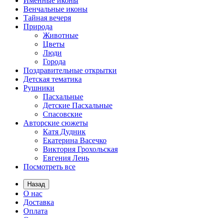
Именные иконы
Венчальные иконы
Тайная вечеря
Природа
Животные
Цветы
Люди
Города
Поздравительные открытки
Детская тематика
Рушники
Пасхальные
Детские Пасхальные
Спасовские
Авторские сюжеты
Катя Дудник
Екатерина Васечко
Виктория Грохольская
Евгения Лень
Посмотреть все
Назад
О нас
Доставка
Оплата