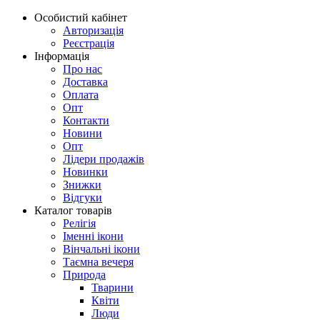
Особистий кабінет
Авторизація
Реєстрація
Інформація
Про нас
Доставка
Оплата
Опт
Контакти
Новини
Опт
Лідери продажів
Новинки
Знижки
Відгуки
Каталог товарів
Релігія
Іменні ікони
Вінчальні ікони
Таємна вечеря
Природа
Тварини
Квіти
Люди