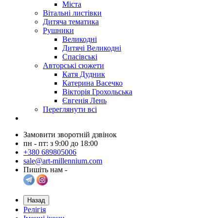
Міста
Вітальні листівки
Дитяча тематика
Рушники
Великодні
Дитячі Великодні
Спасівські
Авторські сюжети
Катя Дудник
Катерина Васечко
Вікторія Грохольська
Євгенія Лень
Переглянути всі
Замовити зворотній дзвінок
пн - пт: з 9:00 до 18:00
+380 689805006
sale@art-millennium.com
Пишіть нам -
Назад
Релігія