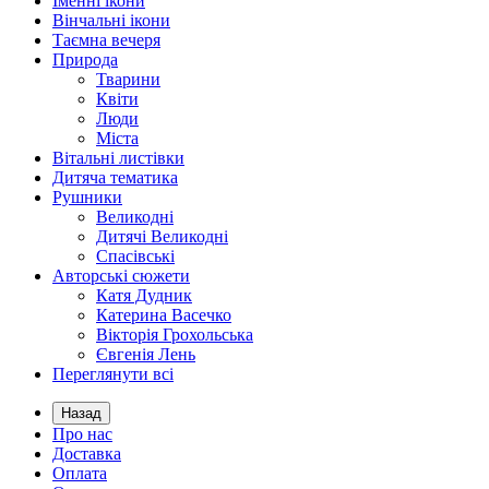
Іменні ікони
Вінчальні ікони
Таємна вечеря
Природа
Тварини
Квіти
Люди
Міста
Вітальні листівки
Дитяча тематика
Рушники
Великодні
Дитячі Великодні
Спасівські
Авторські сюжети
Катя Дудник
Катерина Васечко
Вікторія Грохольська
Євгенія Лень
Переглянути всі
Назад
Про нас
Доставка
Оплата