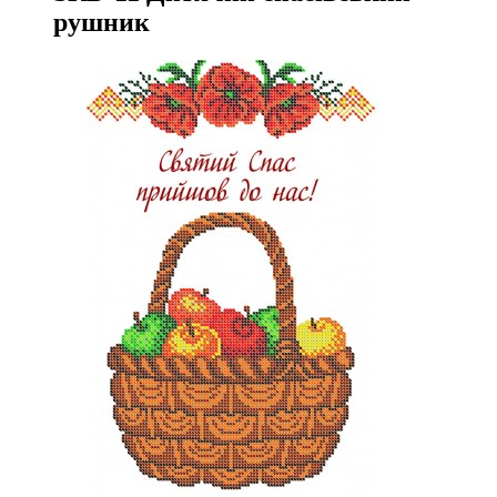
рушник