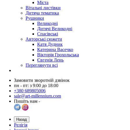
Міста
Вітальні листівки
Дитяча тематика
Рушники
Великодні
Дитячі Великодні
Спасівські
Авторські сюжети
Катя Дудник
Катерина Васечко
Вікторія Грохольська
Євгенія Лень
Переглянути всі
Замовити зворотній дзвінок
пн - пт: з 9:00 до 18:00
+380 689805006
sale@art-millennium.com
Пишіть нам -
Назад
Релігія