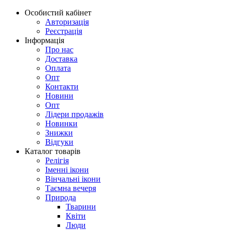
Особистий кабінет
Авторизація
Реєстрація
Інформація
Про нас
Доставка
Оплата
Опт
Контакти
Новини
Опт
Лідери продажів
Новинки
Знижки
Відгуки
Каталог товарів
Релігія
Іменні ікони
Вінчальні ікони
Таємна вечеря
Природа
Тварини
Квіти
Люди