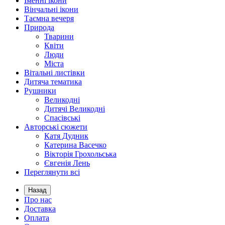
Іменні ікони
Вінчальні ікони
Таємна вечеря
Природа
Тварини
Квіти
Люди
Міста
Вітальні листівки
Дитяча тематика
Рушники
Великодні
Дитячі Великодні
Спасівські
Авторські сюжети
Катя Дудник
Катерина Васечко
Вікторія Грохольська
Євгенія Лень
Переглянути всі
Назад
Про нас
Доставка
Оплата