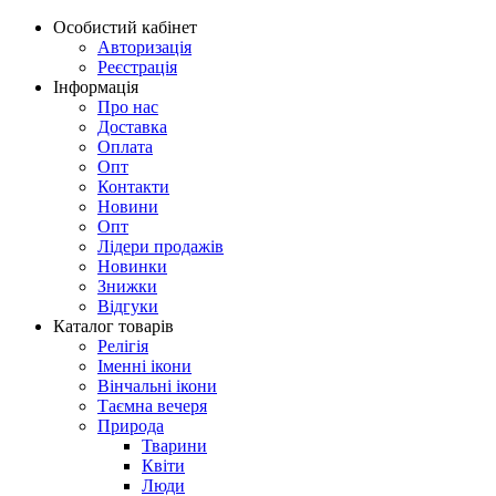
Особистий кабінет
Авторизація
Реєстрація
Інформація
Про нас
Доставка
Оплата
Опт
Контакти
Новини
Опт
Лідери продажів
Новинки
Знижки
Відгуки
Каталог товарів
Релігія
Іменні ікони
Вінчальні ікони
Таємна вечеря
Природа
Тварини
Квіти
Люди