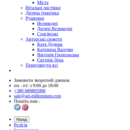
Міста
Вітальні листівки
Дитяча тематика
Рушники
Великодні
Дитячі Великодні
Спасівські
Авторські сюжети
Катя Дудник
Катерина Васечко
Вікторія Грохольська
Євгенія Лень
Переглянути всі
Замовити зворотній дзвінок
пн - пт: з 9:00 до 18:00
+380 689805006
sale@art-millennium.com
Пишіть нам -
Назад
Релігія