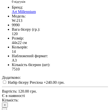
0 відгуків
Бренд:
Art Millennium
Модель:
W-213
9990
Вага бісеру (гр.):
120
Розмір:
44x22 см
Кольорів:
14
Наближений формат:
A3
Кількість бісерин (шт):
7510
Додатково:
Набір бісеру Preciosa
+240.00 грн.
Вартість:
120.00 грн.
Є в наявності
Кількість:
+