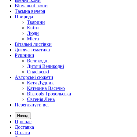
Іменні ікони
Вінчальні ікони
Таємна вечеря
Природа
Тварини
Квіти
Люди
Міста
Вітальні листівки
Дитяча тематика
Рушники
Великодні
Дитячі Великодні
Спасівські
Авторські сюжети
Катя Дудник
Катерина Васечко
Вікторія Грохольська
Євгенія Лень
Переглянути всі
Назад
Про нас
Доставка
Оплата