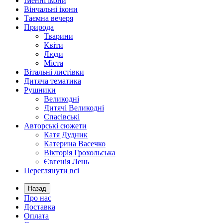
Іменні ікони
Вінчальні ікони
Таємна вечеря
Природа
Тварини
Квіти
Люди
Міста
Вітальні листівки
Дитяча тематика
Рушники
Великодні
Дитячі Великодні
Спасівські
Авторські сюжети
Катя Дудник
Катерина Васечко
Вікторія Грохольська
Євгенія Лень
Переглянути всі
Назад
Про нас
Доставка
Оплата