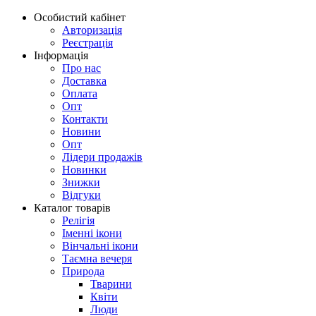
Особистий кабінет
Авторизація
Реєстрація
Інформація
Про нас
Доставка
Оплата
Опт
Контакти
Новини
Опт
Лідери продажів
Новинки
Знижки
Відгуки
Каталог товарів
Релігія
Іменні ікони
Вінчальні ікони
Таємна вечеря
Природа
Тварини
Квіти
Люди