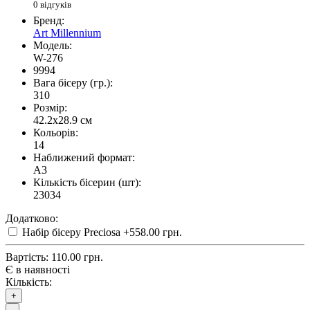
0 відгуків
Бренд:
Art Millennium
Модель:
W-276
9994
Вага бісеру (гр.):
310
Розмір:
42.2x28.9 см
Кольорів:
14
Наближений формат:
A3
Кількість бісерин (шт):
23034
Додатково:
Набір бісеру Preciosa
+558.00 грн.
Вартість:
110.00 грн.
Є в наявності
Кількість:
+