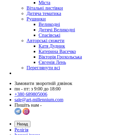
Міста
Вітальні листівки
Дитяча тематика
Рушники
Великодні
Дитячі Великодні
Спасівські
Авторські сюжети
Катя Дудник
Катерина Васечко
Вікторія Грохольська
Євгенія Лень
Переглянути всі
Замовити зворотній дзвінок
пн - пт: з 9:00 до 18:00
+380 689805006
sale@art-millennium.com
Пишіть нам -
Назад
Релігія