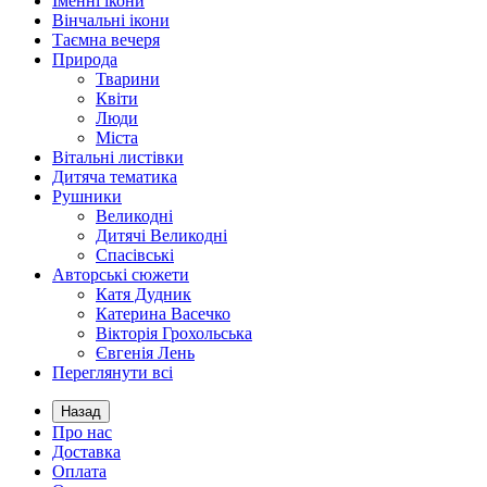
Іменні ікони
Вінчальні ікони
Таємна вечеря
Природа
Тварини
Квіти
Люди
Міста
Вітальні листівки
Дитяча тематика
Рушники
Великодні
Дитячі Великодні
Спасівські
Авторські сюжети
Катя Дудник
Катерина Васечко
Вікторія Грохольська
Євгенія Лень
Переглянути всі
Назад
Про нас
Доставка
Оплата