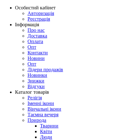
Особистий кабінет
Авторизація
Реєстрація
Інформація
Про нас
Доставка
Оплата
Опт
Контакти
Новини
Опт
Лідери продажів
Новинки
Знижки
Відгуки
Каталог товарів
Релігія
Іменні ікони
Вінчальні ікони
Таємна вечеря
Природа
Тварини
Квіти
Люди