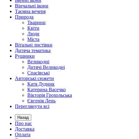
Іменні ікони
Вінчальні ікони
Таємна вечеря
Природа
Тварини
Квіти
Люди
Міста
Вітальні листівки
Дитяча тематика
Рушники
Великодні
Дитячі Великодні
Спасівські
Авторські сюжети
Катя Дудник
Катерина Васечко
Вікторія Грохольська
Євгенія Лень
Переглянути всі
Назад
Про нас
Доставка
Оплата