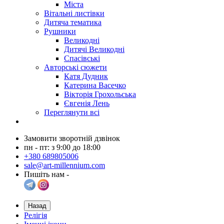
Міста
Вітальні листівки
Дитяча тематика
Рушники
Великодні
Дитячі Великодні
Спасівські
Авторські сюжети
Катя Дудник
Катерина Васечко
Вікторія Грохольська
Євгенія Лень
Переглянути всі
Замовити зворотній дзвінок
пн - пт: з 9:00 до 18:00
+380 689805006
sale@art-millennium.com
Пишіть нам -
Назад
Релігія