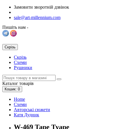
Замовити зворотній дзвінок
sale@art-millennium.com
Пишіть нам -
Скрізь
Скрізь
Схеми
Рушники
Каталог
товарів
Кошик
: 0
Home
Схеми
Авторські сюжети
Катя Дудник
W-469 Таре Туаре