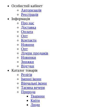
Особистий кабінет
Авторизація
Реєстрація
Інформація
Про нас
Доставка
Оплата
Опт
Контакти
Новини
Опт
Лідери продажів
Новинки
Знижки
Відгуки
Каталог товарів
Релігія
Іменні ікони
Вінчальні ікони
Таємна вечеря
Природа
Тварини
Квіти
Люди