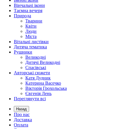
Іменні ікони
Вінчальні ікони
Таємна вечеря
Природа
Тварини
Квіти
Люди
Міста
Вітальні листівки
Дитяча тематика
Рушники
Великодні
Дитячі Великодні
Спасівські
Авторські сюжети
Катя Дудник
Катерина Васечко
Вікторія Грохольська
Євгенія Лень
Переглянути всі
Назад
Про нас
Доставка
Оплата