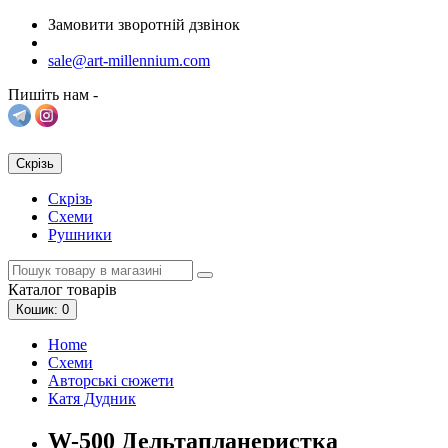
Замовити зворотній дзвінок
sale@art-millennium.com
Пишіть нам -
Скрізь
Скрізь
Схеми
Рушники
Каталог
товарів
Кошик
: 0
Home
Схеми
Авторські сюжети
Катя Дудник
W-500 Дельтапланеристка