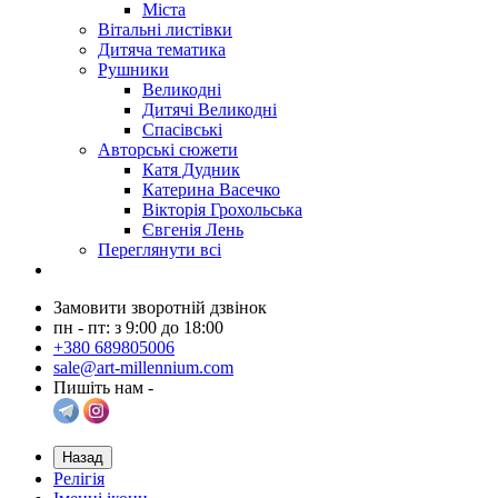
Міста
Вітальні листівки
Дитяча тематика
Рушники
Великодні
Дитячі Великодні
Спасівські
Авторські сюжети
Катя Дудник
Катерина Васечко
Вікторія Грохольська
Євгенія Лень
Переглянути всі
Замовити зворотній дзвінок
пн - пт: з 9:00 до 18:00
+380 689805006
sale@art-millennium.com
Пишіть нам -
Назад
Релігія