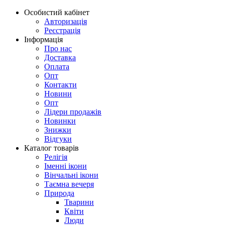
Особистий кабінет
Авторизація
Реєстрація
Інформація
Про нас
Доставка
Оплата
Опт
Контакти
Новини
Опт
Лідери продажів
Новинки
Знижки
Відгуки
Каталог товарів
Релігія
Іменні ікони
Вінчальні ікони
Таємна вечеря
Природа
Тварини
Квіти
Люди