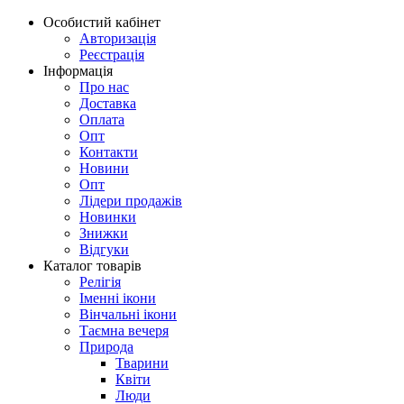
Особистий кабінет
Авторизація
Реєстрація
Інформація
Про нас
Доставка
Оплата
Опт
Контакти
Новини
Опт
Лідери продажів
Новинки
Знижки
Відгуки
Каталог товарів
Релігія
Іменні ікони
Вінчальні ікони
Таємна вечеря
Природа
Тварини
Квіти
Люди