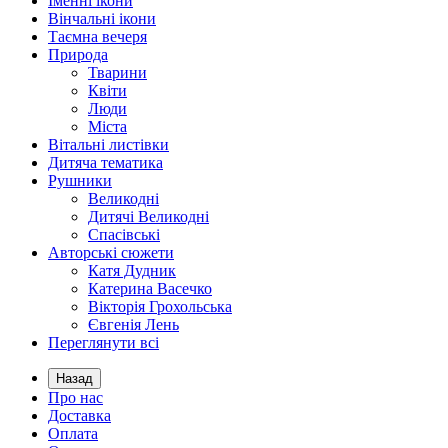
Іменні ікони
Вінчальні ікони
Таємна вечеря
Природа
Тварини
Квіти
Люди
Міста
Вітальні листівки
Дитяча тематика
Рушники
Великодні
Дитячі Великодні
Спасівські
Авторські сюжети
Катя Дудник
Катерина Васечко
Вікторія Грохольська
Євгенія Лень
Переглянути всі
Назад
Про нас
Доставка
Оплата