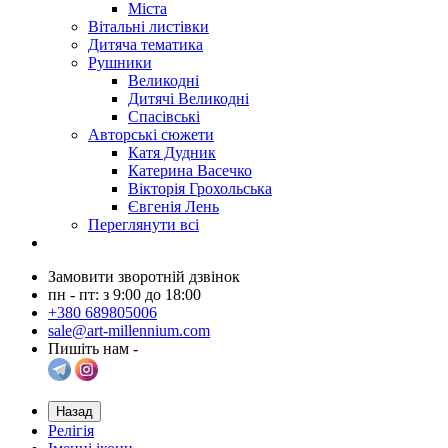
Міста
Вітальні листівки
Дитяча тематика
Рушники
Великодні
Дитячі Великодні
Спасівські
Авторські сюжети
Катя Дудник
Катерина Васечко
Вікторія Грохольська
Євгенія Лень
Переглянути всі
Замовити зворотній дзвінок
пн - пт: з 9:00 до 18:00
+380 689805006
sale@art-millennium.com
Пишіть нам -
Назад
Релігія