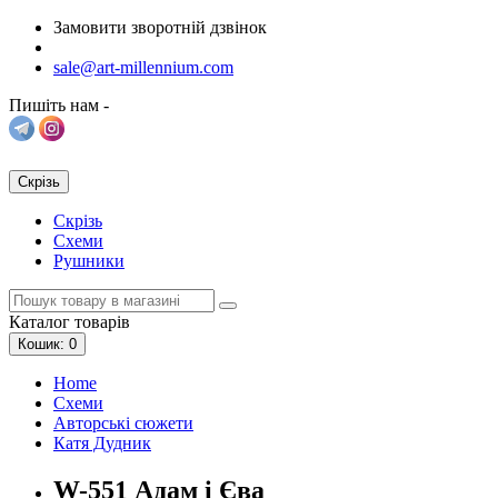
Замовити зворотній дзвінок
sale@art-millennium.com
Пишіть нам -
Скрізь
Скрізь
Схеми
Рушники
Каталог
товарів
Кошик
: 0
Home
Схеми
Авторські сюжети
Катя Дудник
W-551 Адам і Єва