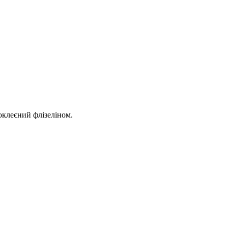
оклеєний флізеліном.