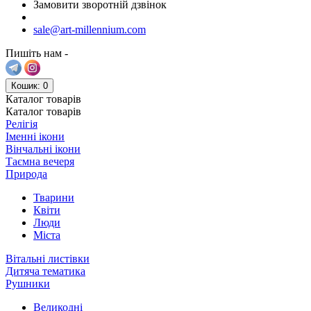
Замовити зворотній дзвінок
sale@art-millennium.com
Пишіть нам -
Кошик
: 0
Каталог
товарів
Каталог
товарів
Релігія
Іменні ікони
Вінчальні ікони
Таємна вечеря
Природа
Тварини
Квіти
Люди
Міста
Вітальні листівки
Дитяча тематика
Рушники
Великодні