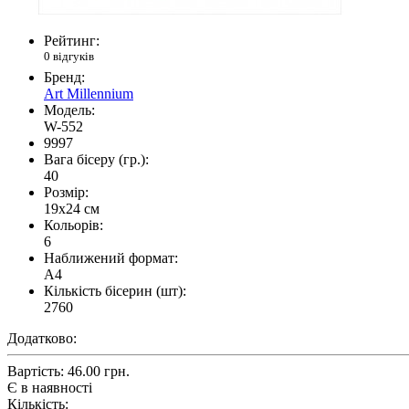
Рейтинг:
0 відгуків
Бренд:
Art Millennium
Модель:
W-552
9997
Вага бісеру (гр.):
40
Розмір:
19x24 см
Кольорів:
6
Наближений формат:
A4
Кількість бісерин (шт):
2760
Додатково:
Вартість:
46.00 грн.
Є в наявності
Кількість: