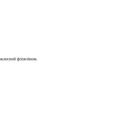
оклеєний флізеліном.