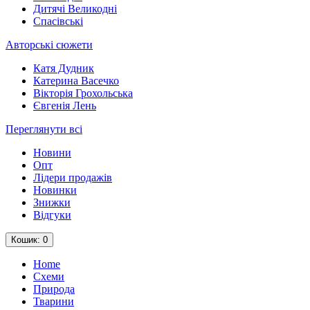
Дитячі Великодні
Спасівські
Авторські сюжети
Катя Дудник
Катерина Васечко
Вікторія Грохольська
Євгенія Лень
Переглянути всі
Новини
Опт
Лідери продажів
Новинки
Знижки
Відгуки
Кошик
: 0
Home
Схеми
Природа
Тварини