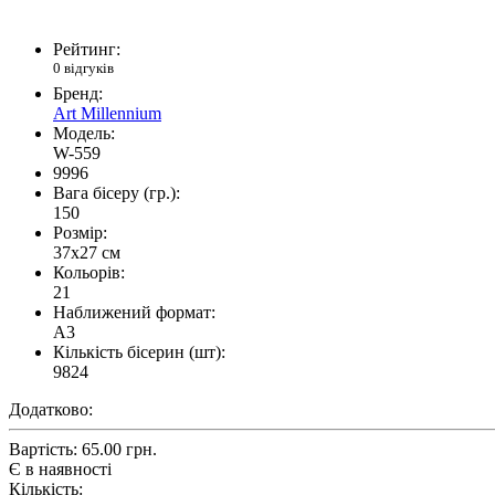
Рейтинг:
0 відгуків
Бренд:
Art Millennium
Модель:
W-559
9996
Вага бісеру (гр.):
150
Розмір:
37x27 см
Кольорів:
21
Наближений формат:
A3
Кількість бісерин (шт):
9824
Додатково:
Вартість:
65.00 грн.
Є в наявності
Кількість: