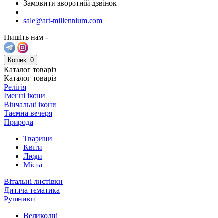
Замовити зворотній дзвінок
sale@art-millennium.com
Пишіть нам -
Кошик
: 0
Каталог
товарів
Каталог
товарів
Релігія
Іменні ікони
Вінчальні ікони
Таємна вечеря
Природа
Тварини
Квіти
Люди
Міста
Вітальні листівки
Дитяча тематика
Рушники
Великодні