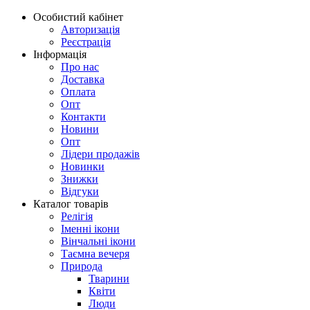
Особистий кабінет
Авторизація
Реєстрація
Інформація
Про нас
Доставка
Оплата
Опт
Контакти
Новини
Опт
Лідери продажів
Новинки
Знижки
Відгуки
Каталог товарів
Релігія
Іменні ікони
Вінчальні ікони
Таємна вечеря
Природа
Тварини
Квіти
Люди