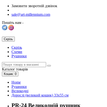
Замовити зворотній дзвінок
sale@art-millennium.com
Пишіть нам -
Скрізь
Скрізь
Схеми
Рушники
Каталог
товарів
Кошик
: 0
Home
Рушники
Великодні
Дорослі (великий кошик) 33х55 см
PR-24 Великодній рушник