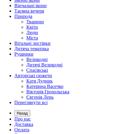
Іменні ікони
Вінчальні ікони
Таємна вечеря
Природа
Тварини
Квіти
Люди
Міста
Вітальні листівки
Дитяча тематика
Рушники
Великодні
Дитячі Великодні
Спасівські
Авторські сюжети
Катя Дудник
Катерина Васечко
Вікторія Грохольська
Євгенія Лень
Переглянути всі
Назад
Про нас
Доставка
Оплата