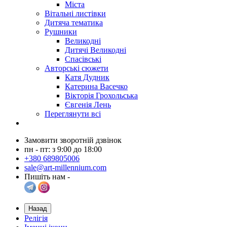
Міста
Вітальні листівки
Дитяча тематика
Рушники
Великодні
Дитячі Великодні
Спасівські
Авторські сюжети
Катя Дудник
Катерина Васечко
Вікторія Грохольська
Євгенія Лень
Переглянути всі
Замовити зворотній дзвінок
пн - пт: з 9:00 до 18:00
+380 689805006
sale@art-millennium.com
Пишіть нам -
Назад
Релігія