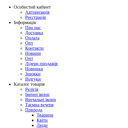
Особистий кабінет
Авторизація
Реєстрація
Інформація
Про нас
Доставка
Оплата
Опт
Контакти
Новини
Опт
Лідери продажів
Новинки
Знижки
Відгуки
Каталог товарів
Релігія
Іменні ікони
Вінчальні ікони
Таємна вечеря
Природа
Тварини
Квіти
Люди