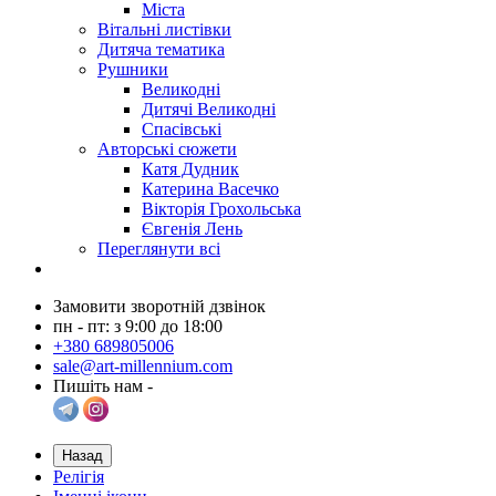
Міста
Вітальні листівки
Дитяча тематика
Рушники
Великодні
Дитячі Великодні
Спасівські
Авторські сюжети
Катя Дудник
Катерина Васечко
Вікторія Грохольська
Євгенія Лень
Переглянути всі
Замовити зворотній дзвінок
пн - пт: з 9:00 до 18:00
+380 689805006
sale@art-millennium.com
Пишіть нам -
Назад
Релігія