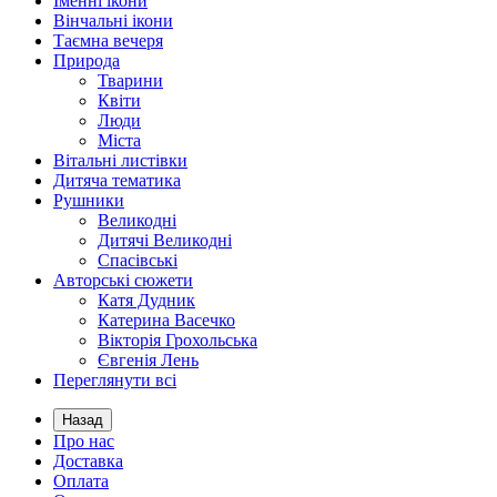
Іменні ікони
Вінчальні ікони
Таємна вечеря
Природа
Тварини
Квіти
Люди
Міста
Вітальні листівки
Дитяча тематика
Рушники
Великодні
Дитячі Великодні
Спасівські
Авторські сюжети
Катя Дудник
Катерина Васечко
Вікторія Грохольська
Євгенія Лень
Переглянути всі
Назад
Про нас
Доставка
Оплата