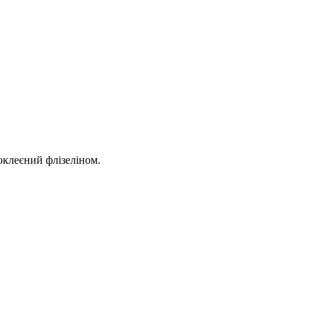
оклеєний флізеліном.