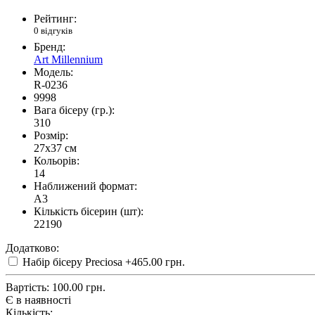
Рейтинг:
0 відгуків
Бренд:
Art Millennium
Модель:
R-0236
9998
Вага бісеру (гр.):
310
Розмір:
27x37 см
Кольорів:
14
Наближений формат:
A3
Кількість бісерин (шт):
22190
Додатково:
Набір бісеру Preciosa
+465.00 грн.
Вартість:
100.00 грн.
Є в наявності
Кількість: