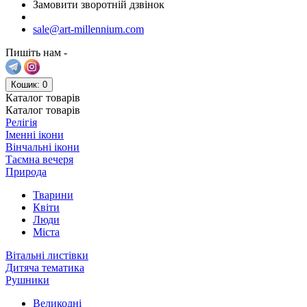
Замовити зворотній дзвінок
sale@art-millennium.com
Пишіть нам -
Кошик
: 0
Каталог
товарів
Каталог
товарів
Релігія
Іменні ікони
Вінчальні ікони
Таємна вечеря
Природа
Тварини
Квіти
Люди
Міста
Вітальні листівки
Дитяча тематика
Рушники
Великодні